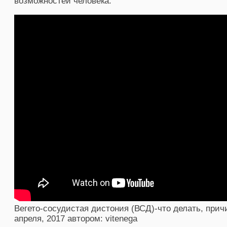
возможностей человека.
Вегето-сосудистая дистония (ВСД)-что делать, при
апреля, 2017
автором:
vitenega