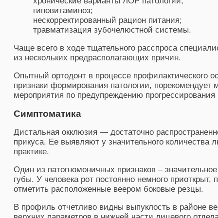
хронические варианты ЛОР патологий;
гиповитаминоз;
нескорректированный рацион питания;
травматизация зубочелюстной системы.
Чаще всего в ходе тщательного расспроса специал
из нескольких предрасполагающих причин.
Опытный ортодонт в процессе профилактического о
признаки формирования патологии, порекомендует 
мероприятия по предупреждению прогрессирования 
Симптоматика
Дистальная окклюзия — достаточно распространенн
прикуса. Ее выявляют у значительного количества л
практике.
Один из патогномоничных признаков – значительное
губы. У человека рот постоянно немного приоткрыт,
отметить расположенные веером боковые резцы.
В профиль отчетливо видны выпуклость в районе ве
верхних параметров в нижней части лицевого отдела