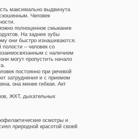
сть максимально выдвинута
 скошенным. Человек
ности.
можно полноценное смыкание
дуктов. На задние зубы
ому они быстро изнашиваются.
 полости – человек со
 взаимосвязанным с наличием
они могут пропустить начало
а.
ловек постоянно при речевой
ют затруднения и с приемом
на, она менее гибкая. Акт
нов, ЖКТ, дыхательных
рофилактические осмотры и
сиял природной красотой своей