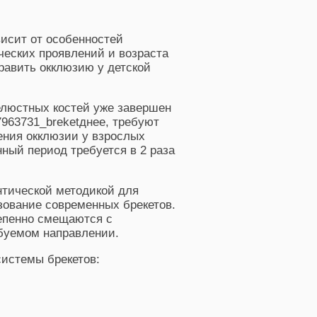
исит от особенностей
ческих проявлений и возраста
равить окклюзию у детской
елюстных костей уже завершен
днее, требуют
ения окклюзии у взрослых
нный период требуется в 2 раза
тической методикой для
зование современных брекетов.
тепенно смещаются с
буемом направлении.
истемы брекетов: