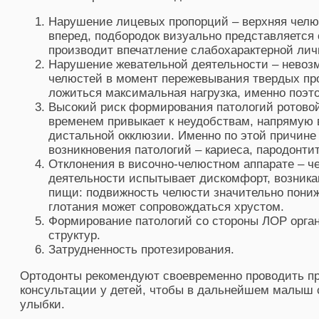
Нарушение лицевых пропорций – верхняя челю
вперед, подбородок визуально представляется
производит впечатление слабохарактерной лич
Нарушение жевательной деятельности – невоз
челюстей в момент пережевывания твердых про
ложиться максимальная нагрузка, именно поэт
Высокий риск формирования патологий ротовой
временем привыкает к неудобствам, напрямую
дистальной окклюзии. Именно по этой причине 
возникновения патологий – кариеса, пародонтит
Отклонения в височно-челюстном аппарате – че
деятельности испытывает дискомфорт, возника
пищи: подвижность челюсти значительно пониже
глотания может сопровождаться хрустом.
Формирование патологий со стороны ЛОР орга
структур.
Затрудненность протезирования.
Ортодонты рекомендуют своевременно проводить п
консультации у детей, чтобы в дальнейшем малыш 
улыбки.