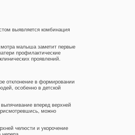
истом выявляется комбинация
смотра малыша заметит первые
матери профилактические
клинических проявлений.
ое отклонение в формировании
юдей, особенно в детской
 выпячивание вперед верхней
 присмотревшись, можно
рхней челюсти и укорочение
 черепа.