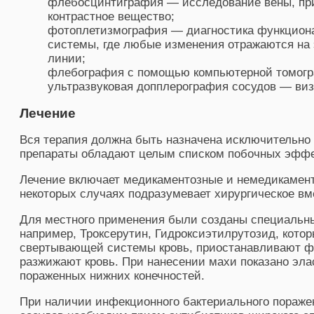
флебосцинтиграфия — исследование вены, при 
контрастное вещество;
фотоплетизмография — диагностика функциона
системы, где любые изменения отражаются на 
линии;
флебография с помощью компьютерной томог
ультразвуковая допплерография сосудов — виз
Лечение
Вся терапия должна быть назначена исключительно 
препараты обладают целым списком побочных эффек
Лечение включает медикаментозные и немедикамент
некоторых случаях подразумевает хирургическое вм
Для местного применения были созданы специальны
например, Троксерутин, Гидроксиэтилрутозид, кото
свертывающей системы кровь, приостанавливают ф
разжижают кровь. При нанесении махи показано эла
пораженных нижних конечностей.
При наличии инфекционного бактериального поражен