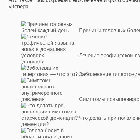
Что такое тромбофлебит, его лечение и фото
обновл
vitenega
Причины головных боле
Лечение трофической яз
условиях
Заболевание гипертония
Симптомы повышенного 
Что делать при появлен
деменции?