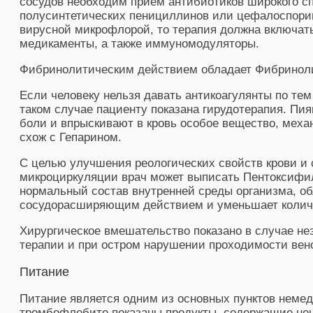
сосудов необходим прием антибиотиков широкого сп
полусинтетических пенициллинов или цефалоспори
вирусной микрофлорой, то терапия должна включат
медикаменты, а также иммуномодуляторы.
Фибринолитическим действием обладает Фибринолиз
Если человеку нельзя давать антикоагулянты по тем
таком случае пациенту показана гирудотерапия. Пи
боли и впрыскивают в кровь особое вещество, меха
схож с Гепарином.
С целью улучшения реологических свойств крови и
микроциркуляции врач может выписать Пентоксифи
нормальный состав внутренней среды организма, о
сосудорасширяющим действием и уменьшает количе
Хирургическое вмешательство показано в случае н
терапии и при остром нарушении проходимости вен
Питание
Питание является одним из основных пунктов немед
тромбофлебите показаны продукты, содержащие не