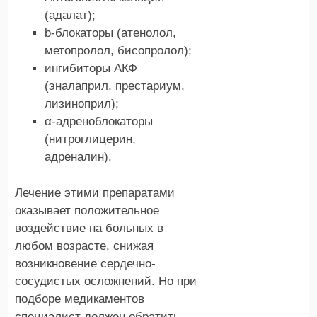
(адалат);
b-блокаторы (атенолол,
метопролол, бисопролол);
ингибиторы АКФ
(эналаприл, престариум,
лизиноприл);
α-адреноблокаторы
(нитроглицерин,
адреналин).
Лечение этими препаратами
оказывает положительное
воздействие на больных в
любом возрасте, снижая
возникновение сердечно-
сосудистых осложнений. Но при
подборе медикаментов
специалист должен обратить