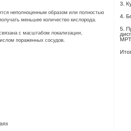
3. К
ится неполноценным образом или полностью
4. 
получать меньшее количество кислорода.
5. 
 связана с масштабом локализации,
дис
МРТ
ислом пораженных сосудов.
Ито
чаях