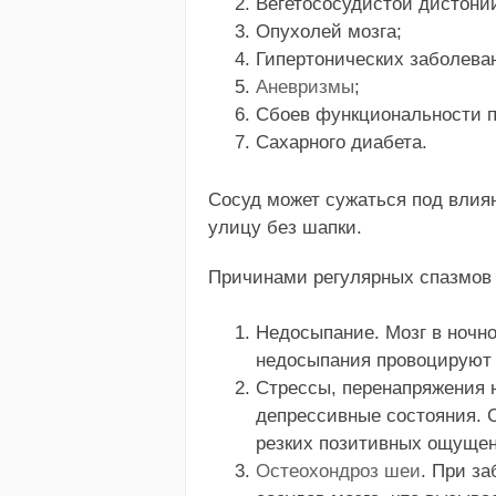
Вегетососудистой дистони
Опухолей мозга;
Гипертонических заболева
Аневризмы
;
Сбоев функциональности п
Сахарного диабета.
Сосуд может сужаться под влия
улицу без шапки.
Причинами регулярных спазмов 
Недосыпание. Мозг в ночно
недосыпания провоцируют 
Стрессы, перенапряжения н
депрессивные состояния. С
резких позитивных ощущен
Остеохондроз шеи
. При з