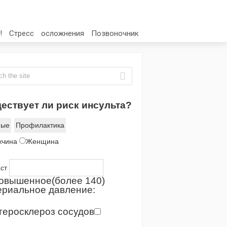
!
Стресс
осложнения
Позвоночник
ествует ли риск инсульта?
ные
Профилактика
жчина
Женщина
аст
Повышенное(более 140)
ериальное давление:
Атеросклероз сосудов