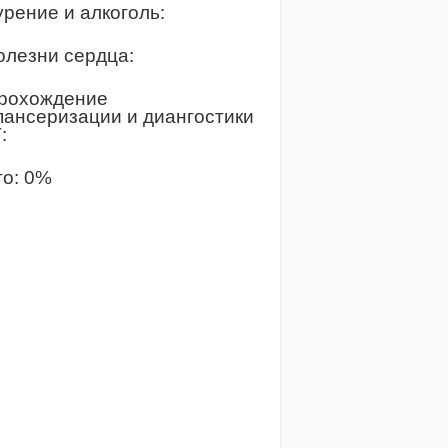
урение и алкоголь:
Болезни сердца:
Прохождение
пансеризации и диангостики
:
го:
0
%