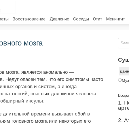
раты
Восстановление
Давление
Сосуды
Отит
Менингит
овного мозга
Сущ
Дан
ов мозга, является аномально —
. Недуг опасен тем, что его симптомы часто
Му
чных органов и систем, а иногда
х патологий, опасных для жизни человека.
Возр
я
обширный инсульт
.
1. 
арт
е длительной времени вызывает сбой в
2. 
аням головного мозга или некоторых его