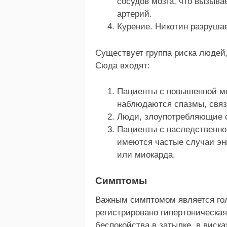
сосудов мозга, что вызыва
артерий.
Курение. Никотин разрушае
Существует группа риска людей
Сюда входят:
Пациенты с повышенной ме
наблюдаются спазмы, связ
Люди, злоупотребляющие с
Пациенты с наследственно
имеются частые случаи эн
или миокарда.
Симптомы
Важным симптомом является гол
регистрировано гипертоническа
беспокойства в затылке, в виска