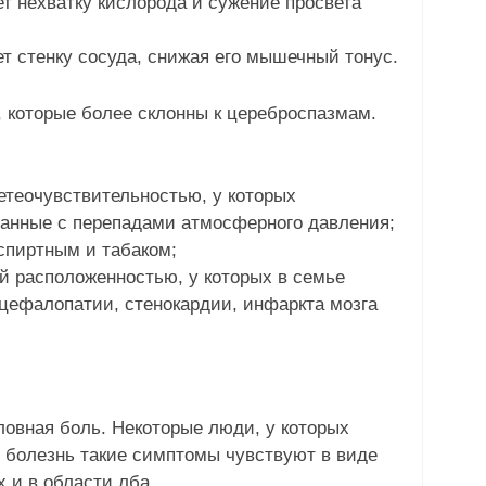
ет нехватку кислорода и сужение просвета
т стенку сосуда, снижая его мышечный тонус.
, которые более склонны к цереброспазмам.
теочувствительностью, у которых
анные с перепадами атмосферного давления;
пиртным и табаком;
й расположенностью, у которых в семье
цефалопатии, стенокардии, инфаркта мозга
овная боль. Некоторые люди, у которых
я болезнь такие симптомы чувствуют в виде
х и в области лба.